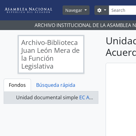
Skip to main content
Búsqueda
Search options
Navegar
ARCHIVO INSTITUCIONAL DE LA ASAMBLEA 
Unida
Archivo-Biblioteca
Juan León Mera de
Acuerd
la Función
Legislativa
Fondos
Búsqueda rápida
Unidad documental simple
EC AN ABJLM ACUERDOS 01255-A - Acuerdos Legislativos