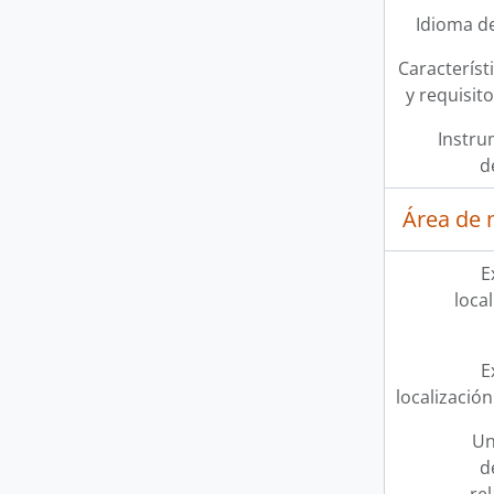
Idioma de
Característi
y requisit
Instru
d
Área de 
E
loca
E
localización
Un
d