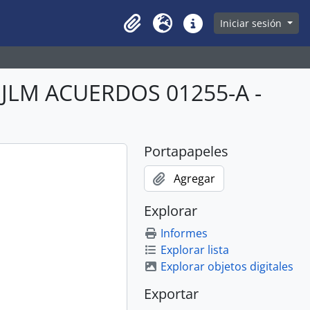
owse page
Iniciar sesión
Clipboard
Idioma
Enlaces rápidos
BJLM ACUERDOS 01255-A -
Portapapeles
Agregar
Explorar
Informes
Explorar lista
Explorar objetos digitales
Exportar