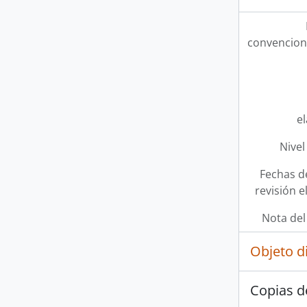
convencion
e
Nivel
Fechas d
revisión e
Nota del
Objeto d
Copias d