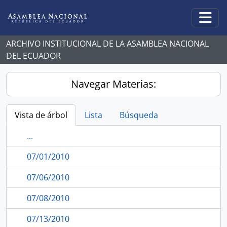
Skip to main content
Togg
ARCHIVO INSTITUCIONAL DE LA ASAMBLEA NACIONAL
DEL ECUADOR
Navegar Materias:
Vista de árbol
Lista
Búsqueda
...
07/01/2010
07/06/2010
07/08/2010
07/13/2010