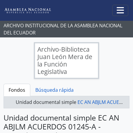
Skip to main content
Togg
ARCHIVO INSTITUCIONAL DE LA ASAMBLEA NACIONAL
DEL ECUADOR
Archivo-Biblioteca
Juan León Mera de
la Función
Legislativa
Fondos
Búsqueda rápida
Unidad documental simple
EC AN ABJLM ACUERDOS 01245-A - Acuerdos Legislativos
Unidad documental simple EC AN
ABJLM ACUERDOS 01245-A -