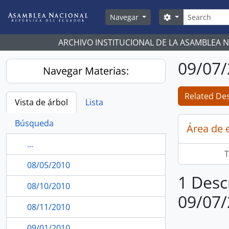
Skip to main content
Búsqueda
Search options
Navegar
ARCHIVO INSTITUCIONAL DE LA ASAMBLEA 
09/07
Navegar Materias:
Related Des
Vista de árbol
Lista
Búsqueda
Área de 
...
T
08/05/2010
1 Desc
08/10/2010
09/07
08/11/2010
09/01/2010