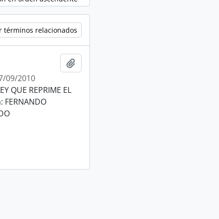
r términos relacionados
Añadir al portapapeles
7/09/2010
LEY QUE REPRIME EL
ma: FERNANDO
EDO