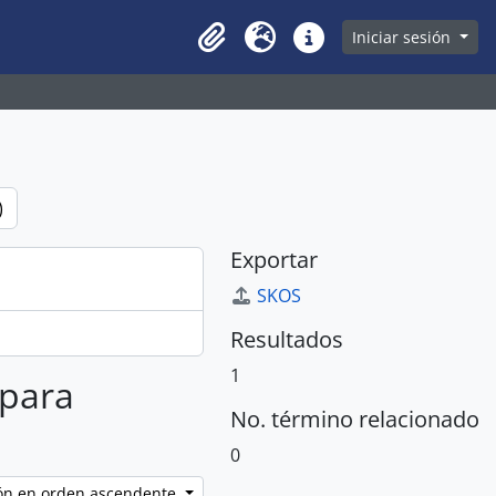
owse page
Iniciar sesión
Clipboard
Idioma
Enlaces rápidos
)
Exportar
SKOS
Resultados
1
 para
No. término relacionado
0
ción en orden ascendente