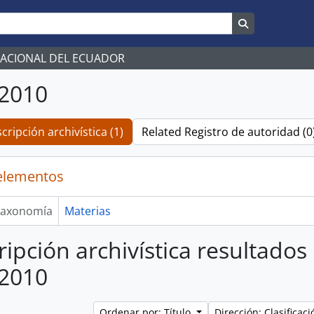
Search in br
NACIONAL DEL ECUADOR
/2010
cripción archivística (1)
Related Registro de autoridad (0
elementos
axonomía
Materias
ripción archivística resultados
/2010
Ordenar por: Título
Dirección: Clasifica