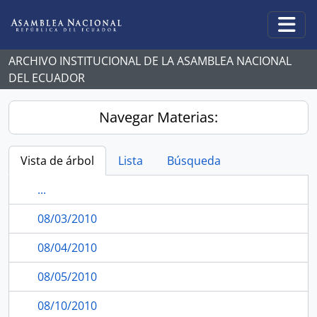
Skip to main content
Togg
ARCHIVO INSTITUCIONAL DE LA ASAMBLEA NACIONAL
DEL ECUADOR
Navegar Materias:
Vista de árbol
Lista
Búsqueda
...
08/03/2010
08/04/2010
08/05/2010
08/10/2010