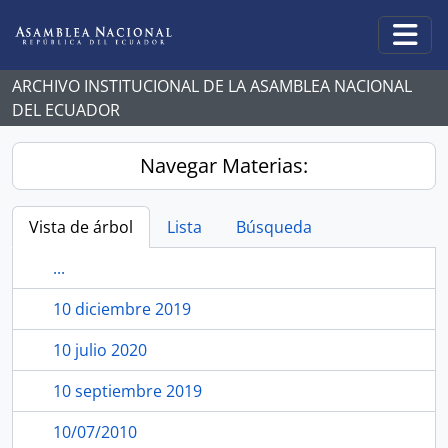
Skip to main content
Togg
ARCHIVO INSTITUCIONAL DE LA ASAMBLEA NACIONAL
DEL ECUADOR
Navegar Materias:
Vista de árbol
Lista
Búsqueda
...
10 diciembre 2019
10 julio 2020
10 septiembre 2019
10/07/2010