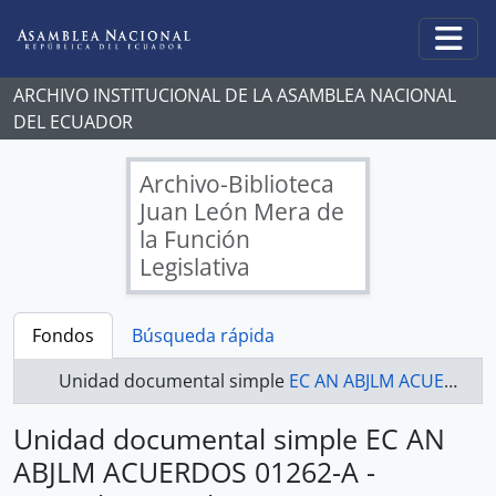
Skip to main content
Togg
ARCHIVO INSTITUCIONAL DE LA ASAMBLEA NACIONAL
DEL ECUADOR
Archivo-Biblioteca
Juan León Mera de
la Función
Legislativa
Fondos
Búsqueda rápida
Unidad documental simple
EC AN ABJLM ACUERDOS 01262-A - Acuerdos Legislativos
Unidad documental simple EC AN
ABJLM ACUERDOS 01262-A -