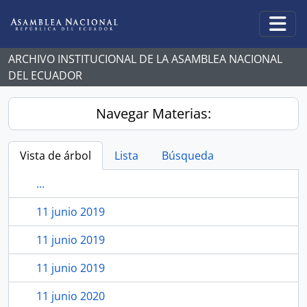
Skip to main content
Togg
ARCHIVO INSTITUCIONAL DE LA ASAMBLEA NACIONAL
DEL ECUADOR
Navegar Materias:
Vista de árbol
Lista
Búsqueda
...
11 junio 2019
11 junio 2019
11 junio 2019
11 junio 2020