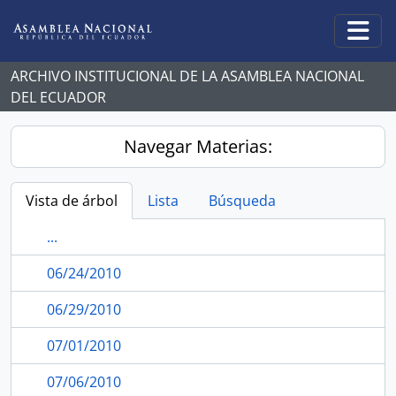
Skip to main content
Togg
ARCHIVO INSTITUCIONAL DE LA ASAMBLEA NACIONAL
DEL ECUADOR
Navegar Materias:
Vista de árbol
Lista
Búsqueda
...
06/24/2010
06/29/2010
07/01/2010
07/06/2010