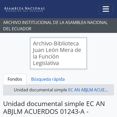
Skip to main content
Togg
ARCHIVO INSTITUCIONAL DE LA ASAMBLEA NACIONAL
DEL ECUADOR
Archivo-Biblioteca
Juan León Mera de
la Función
Legislativa
Fondos
Búsqueda rápida
Unidad documental simple
EC AN ABJLM ACUERDOS 01243-A - Acuerdos Legislativos
Unidad documental simple EC AN
ABJLM ACUERDOS 01243-A -