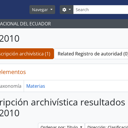
Búsqueda
Search options
Navegar
NACIONAL DEL ECUADOR
/2010
cripción archivística (1)
Related Registro de autoridad (0
elementos
axonomía
Materias
ripción archivística resultados
/2010
Ordenar por: Título
Dirección: Clasifica