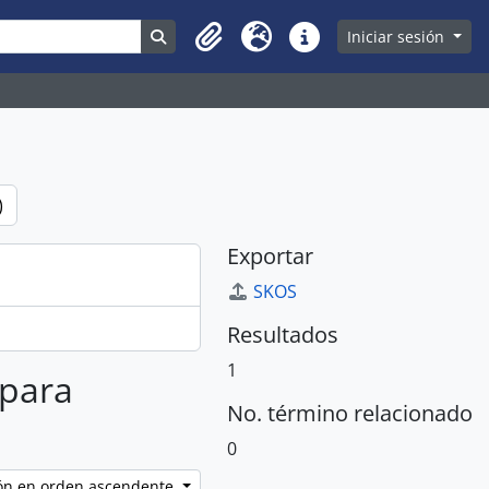
Search in browse page
Iniciar sesión
Clipboard
Idioma
Enlaces rápidos
)
Exportar
SKOS
Resultados
1
 para
No. término relacionado
0
ción en orden ascendente