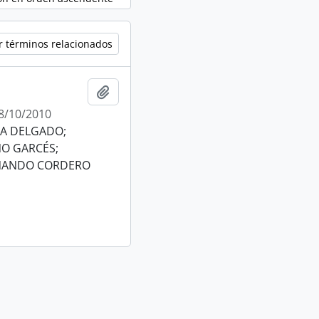
r términos relacionados
Añadir al portapapeles
8/10/2010
EA DELGADO;
NO GARCÉS;
ERNANDO CORDERO