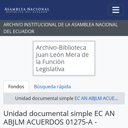
Skip to main content
Togg
ARCHIVO INSTITUCIONAL DE LA ASAMBLEA NACIONAL
DEL ECUADOR
Archivo-Biblioteca
Juan León Mera de
la Función
Legislativa
Fondos
Búsqueda rápida
Unidad documental simple
EC AN ABJLM ACUERDOS 01275-A - Acuerdos Legislativos
Unidad documental simple EC AN
ABJLM ACUERDOS 01275-A -