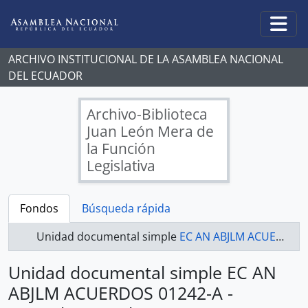
Skip to main content
Togg
ARCHIVO INSTITUCIONAL DE LA ASAMBLEA NACIONAL
DEL ECUADOR
Archivo-Biblioteca
Juan León Mera de
la Función
Legislativa
Fondos
Búsqueda rápida
Unidad documental simple
EC AN ABJLM ACUERDOS 01242-A - Acuerdos Legislativos
Unidad documental simple EC AN
ABJLM ACUERDOS 01242-A -