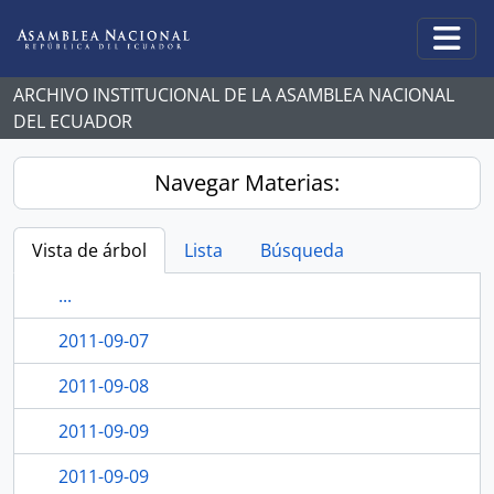
Skip to main content
Togg
ARCHIVO INSTITUCIONAL DE LA ASAMBLEA NACIONAL
DEL ECUADOR
Navegar Materias:
Vista de árbol
Lista
Búsqueda
...
2011-09-07
2011-09-08
2011-09-09
2011-09-09