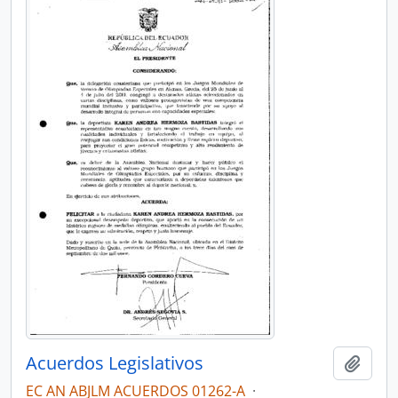
Acuerdos Legislativos
Añadi
EC AN ABJLM ACUERDOS 01262-A
·