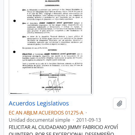
Acuerdos Legislativos
Añadi
EC AN ABJLM ACUERDOS 01275-A
·
Unidad documental simple
·
2011-09-13
FELICITAR AL CIUDADANO JIMMY FABRICIO AYOVÍ
QUINTERO, POR SE EXCEPCIONAL DESEMPEÑO