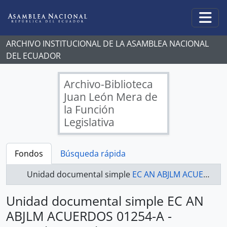
Skip to main content
Togg
ARCHIVO INSTITUCIONAL DE LA ASAMBLEA NACIONAL
DEL ECUADOR
Archivo-Biblioteca
Juan León Mera de
la Función
Legislativa
Fondos
Búsqueda rápida
Unidad documental simple
EC AN ABJLM ACUERDOS 01254-A - Acuerdos Legislativos
Unidad documental simple EC AN
ABJLM ACUERDOS 01254-A -