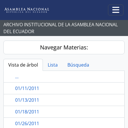
Skip to main content
Togg
ARCHIVO INSTITUCIONAL DE LA ASAMBLEA NACIONAL
DEL ECUADOR
Navegar Materias:
Vista de árbol
Lista
Búsqueda
...
01/11/2011
01/13/2011
01/18/2011
01/26/2011