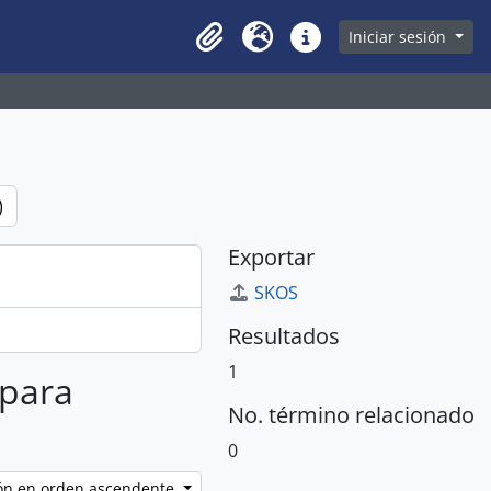
owse page
Iniciar sesión
Clipboard
Idioma
Enlaces rápidos
)
Exportar
SKOS
Resultados
1
 para
No. término relacionado
0
ción en orden ascendente