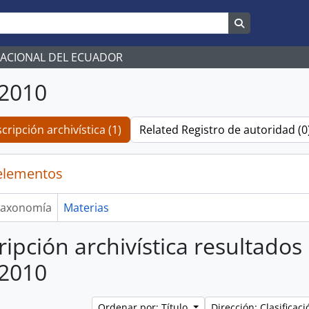
Search in br
NACIONAL DEL ECUADOR
/2010
cripción archivística (1)
Related Registro de autoridad (0
elementos
axonomía
Materias
ripción archivística resultados
/2010
Ordenar por: Título
Dirección: Clasifica