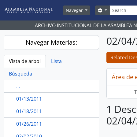
Skip to main content
Búsqueda
Search options
Navegar
ARCHIVO INSTITUCIONAL DE LA ASAMBLEA 
02/04
Navegar Materias:
Related Des
Vista de árbol
Lista
Búsqueda
Área de 
...
T
01/13/2011
1 Desc
01/18/2011
02/04
01/26/2011
02/02/2010