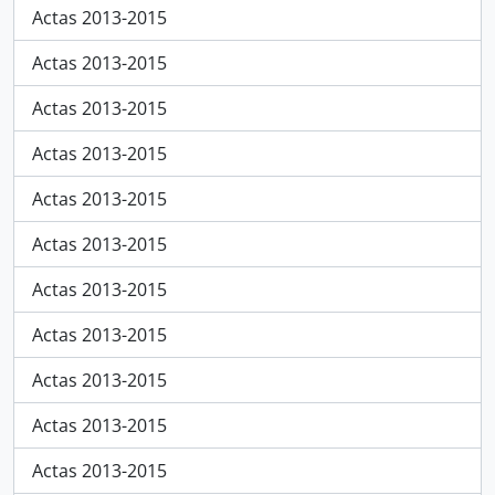
Actas 2013-2015
Actas 2013-2015
Actas 2013-2015
Actas 2013-2015
Actas 2013-2015
Actas 2013-2015
Actas 2013-2015
Actas 2013-2015
Actas 2013-2015
Actas 2013-2015
Actas 2013-2015