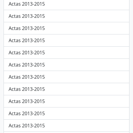
Actas 2013-2015
Actas 2013-2015
Actas 2013-2015
Actas 2013-2015
Actas 2013-2015
Actas 2013-2015
Actas 2013-2015
Actas 2013-2015
Actas 2013-2015
Actas 2013-2015
Actas 2013-2015