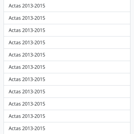
Actas 2013-2015
Actas 2013-2015
Actas 2013-2015
Actas 2013-2015
Actas 2013-2015
Actas 2013-2015
Actas 2013-2015
Actas 2013-2015
Actas 2013-2015
Actas 2013-2015
Actas 2013-2015