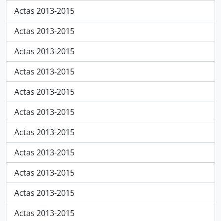
Actas 2013-2015
Actas 2013-2015
Actas 2013-2015
Actas 2013-2015
Actas 2013-2015
Actas 2013-2015
Actas 2013-2015
Actas 2013-2015
Actas 2013-2015
Actas 2013-2015
Actas 2013-2015