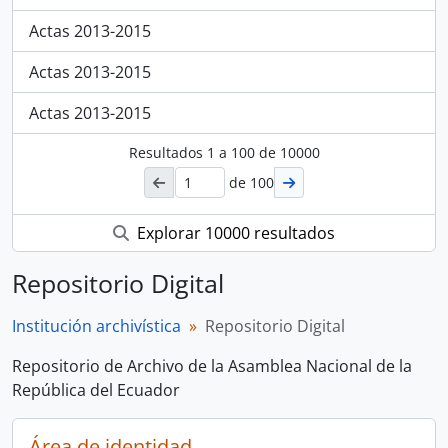
Actas 2013-2015
Actas 2013-2015
Actas 2013-2015
Resultados
1
a
100
de 10000
de 100
Explorar 10000 resultados
Repositorio Digital
Institución archivística
Repositorio Digital
Repositorio de Archivo de la Asamblea Nacional de la
República del Ecuador
Área de identidad