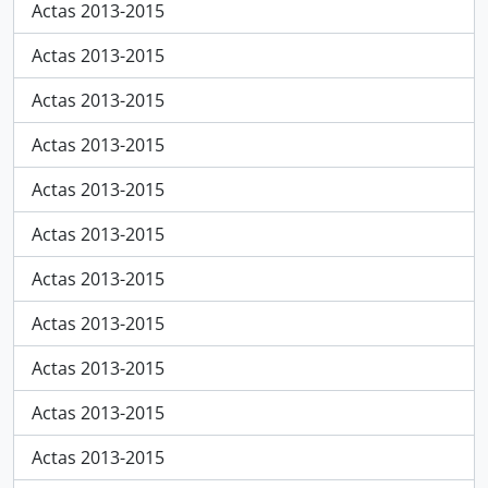
Actas 2013-2015
Actas 2013-2015
Actas 2013-2015
Actas 2013-2015
Actas 2013-2015
Actas 2013-2015
Actas 2013-2015
Actas 2013-2015
Actas 2013-2015
Actas 2013-2015
Actas 2013-2015