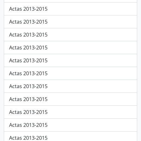
Actas 2013-2015
Actas 2013-2015
Actas 2013-2015
Actas 2013-2015
Actas 2013-2015
Actas 2013-2015
Actas 2013-2015
Actas 2013-2015
Actas 2013-2015
Actas 2013-2015
Actas 2013-2015