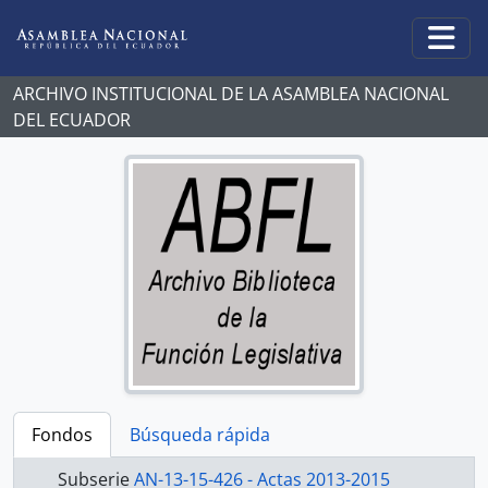
Skip to main content
Togg
ARCHIVO INSTITUCIONAL DE LA ASAMBLEA NACIONAL
DEL ECUADOR
Fondos
Búsqueda rápida
Subserie
AN-13-15-426 - Actas 2013-2015