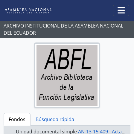
Skip to main content
Togg
ARCHIVO INSTITUCIONAL DE LA ASAMBLEA NACIONAL
DEL ECUADOR
Fondos
Búsqueda rápida
Unidad documental simple
AN-13-15-409 - Actas 2013-2015