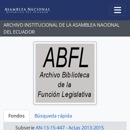
Skip to main content
Togg
ARCHIVO INSTITUCIONAL DE LA ASAMBLEA NACIONAL
DEL ECUADOR
Fondos
Búsqueda rápida
Subserie
AN-13-15-447 - Actas 2013-2015