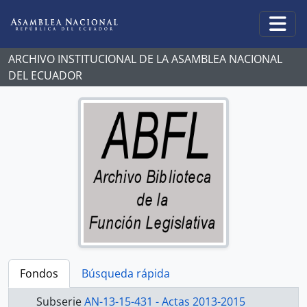
Skip to main content
Togg
ARCHIVO INSTITUCIONAL DE LA ASAMBLEA NACIONAL
DEL ECUADOR
Fondos
Búsqueda rápida
Subserie
AN-13-15-431 - Actas 2013-2015