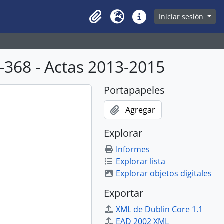
owse page
Iniciar sesión
Clipboard
Idioma
Enlaces rápidos
368 - Actas 2013-2015
Portapapeles
Agregar
Explorar
Informes
Explorar lista
Explorar objetos digitales
Exportar
XML de Dublin Core 1.1
EAD 2002 XML