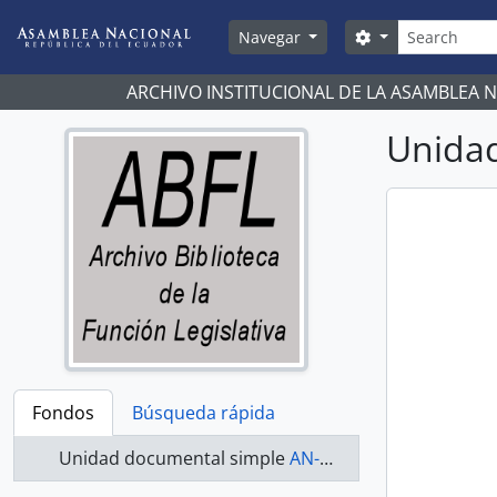
Skip to main content
Búsqueda
Search options
Navegar
ARCHIVO INSTITUCIONAL DE LA ASAMBLEA 
Unidad
Fondos
Búsqueda rápida
Unidad documental simple
AN-13-15-368 - Actas 2013-2015