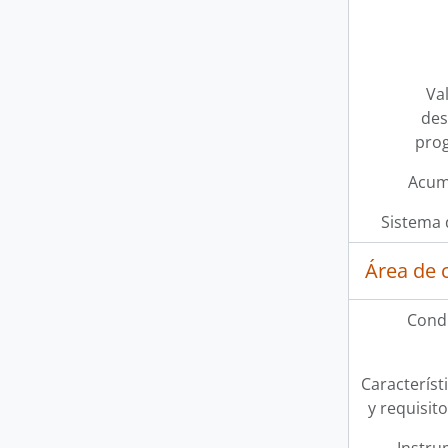
Val
des
pro
Acum
Sistema 
Área de 
Condi
Característi
y requisit