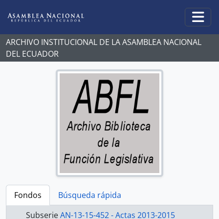
Skip to main content
Togg
ARCHIVO INSTITUCIONAL DE LA ASAMBLEA NACIONAL
DEL ECUADOR
Fondos
Búsqueda rápida
Subserie
AN-13-15-452 - Actas 2013-2015