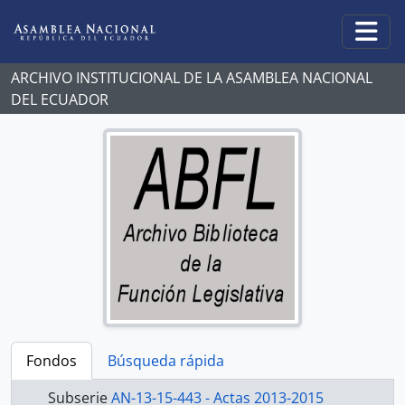
Skip to main content
Togg
ARCHIVO INSTITUCIONAL DE LA ASAMBLEA NACIONAL
DEL ECUADOR
Fondos
Búsqueda rápida
Subserie
AN-13-15-443 - Actas 2013-2015