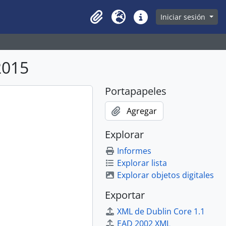
owse page
Iniciar sesión
Clipboard
Idioma
Enlaces rápidos
2015
Portapapeles
Agregar
Explorar
Informes
Explorar lista
Explorar objetos digitales
Exportar
XML de Dublin Core 1.1
EAD 2002 XML