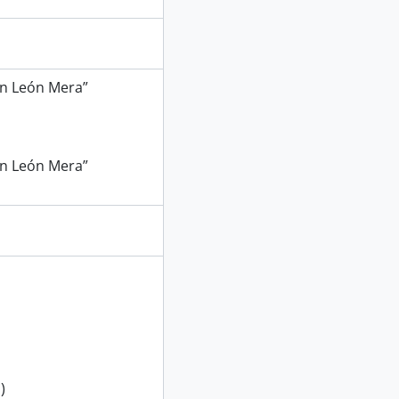
uan León Mera”
uan León Mera”
)