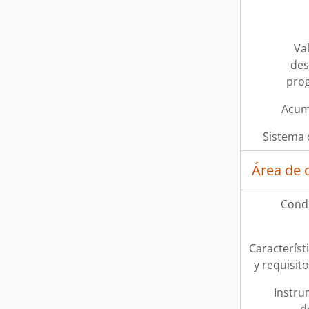
Val
des
pro
Acum
Sistema 
Área de 
Condi
Característi
y requisit
Instru