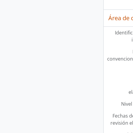
Área de c
Identifi
convencion
e
Nivel
Fechas d
revisión e