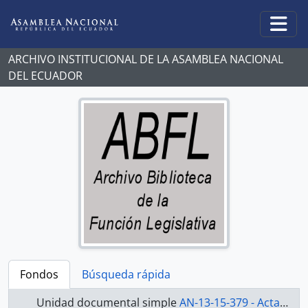
Skip to main content
Togg
ARCHIVO INSTITUCIONAL DE LA ASAMBLEA NACIONAL
DEL ECUADOR
Fondos
Búsqueda rápida
Unidad documental simple
AN-13-15-379 - Actas 2013-2015