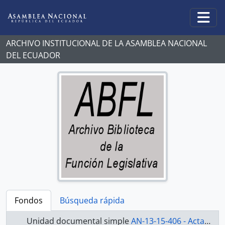
Skip to main content
Togg
ARCHIVO INSTITUCIONAL DE LA ASAMBLEA NACIONAL
DEL ECUADOR
Fondos
Búsqueda rápida
Unidad documental simple
AN-13-15-406 - Actas 2013-2015