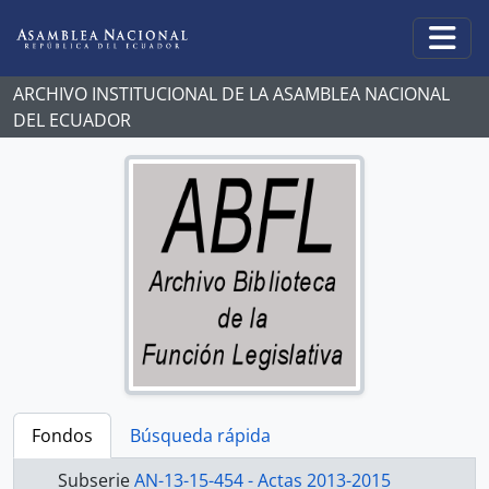
Skip to main content
Togg
ARCHIVO INSTITUCIONAL DE LA ASAMBLEA NACIONAL
DEL ECUADOR
Fondos
Búsqueda rápida
Subserie
AN-13-15-454 - Actas 2013-2015