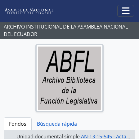
Skip to main content
Togg
ARCHIVO INSTITUCIONAL DE LA ASAMBLEA NACIONAL
DEL ECUADOR
Fondos
Búsqueda rápida
Unidad documental simple
AN-13-15-545 - Actas 2013-2015