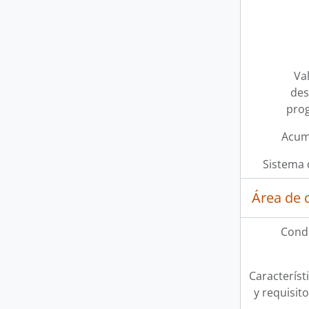
Val
des
pro
Acum
Sistema 
Área de 
Condi
Característi
y requisit