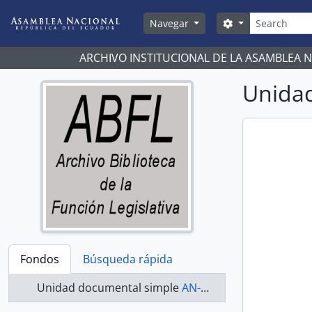
Skip to main content
Búsqueda
Search options
Navegar
ARCHIVO INSTITUCIONAL DE LA ASAMBLEA 
Unidad
Fondos
Búsqueda rápida
Unidad documental simple
AN-13-15-362 - Actas 2013-2015