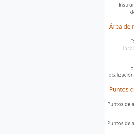
Instru
d
Área de 
E
loca
E
localización
Puntos d
Puntos de 
Puntos de 