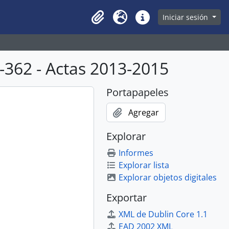
owse page
Iniciar sesión
Clipboard
Idioma
Enlaces rápidos
362 - Actas 2013-2015
Portapapeles
Agregar
Explorar
Informes
Explorar lista
Explorar objetos digitales
Exportar
XML de Dublin Core 1.1
EAD 2002 XML