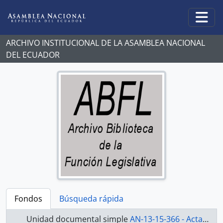
Skip to main content
Togg
ARCHIVO INSTITUCIONAL DE LA ASAMBLEA NACIONAL
DEL ECUADOR
Fondos
Búsqueda rápida
Unidad documental simple
AN-13-15-366 - Actas 2013-2015