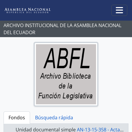
Skip to main content
Togg
ARCHIVO INSTITUCIONAL DE LA ASAMBLEA NACIONAL
DEL ECUADOR
Fondos
Búsqueda rápida
Unidad documental simple
AN-13-15-358 - Actas 2013-2015