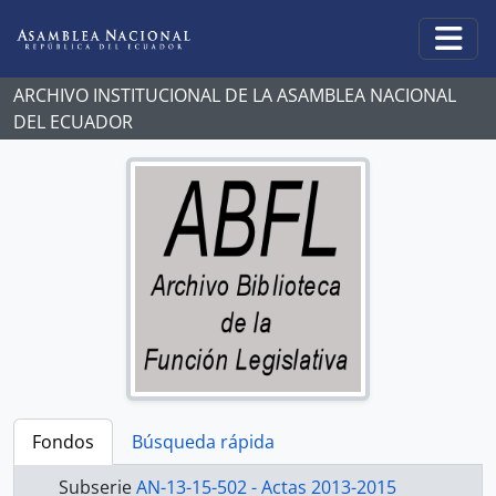
Skip to main content
Togg
ARCHIVO INSTITUCIONAL DE LA ASAMBLEA NACIONAL
DEL ECUADOR
Fondos
Búsqueda rápida
Subserie
AN-13-15-502 - Actas 2013-2015