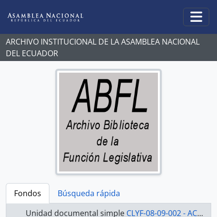
Skip to main content
Togg
ARCHIVO INSTITUCIONAL DE LA ASAMBLEA NACIONAL
DEL ECUADOR
Fondos
Búsqueda rápida
Unidad documental simple
CLYF-08-09-002 - ACTAS COMISIÓN LEGISLATIVA Y DE FISCALIZACIÓN 2008-2009