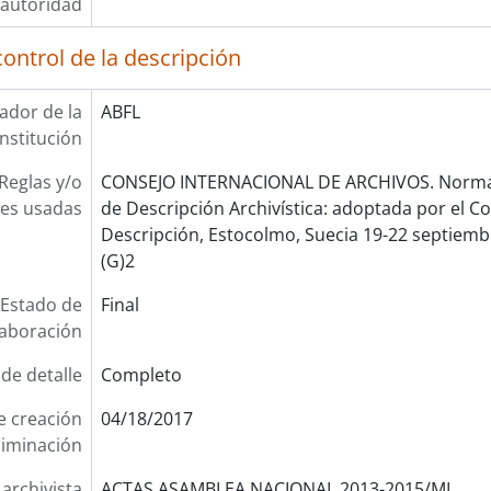
autoridad
ontrol de la descripción
cador de la
ABFL
institución
Reglas y/o
CONSEJO INTERNACIONAL DE ARCHIVOS. Norma 
es usadas
de Descripción Archivística: adoptada por el 
Descripción, Estocolmo, Suecia 19-22 septiembr
(G)2
Estado de
Final
laboración
 de detalle
Completo
e creación
04/18/2017
liminación
 archivista
ACTAS ASAMBLEA NACIONAL 2013-2015/ML