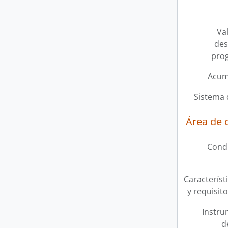
Val
des
pro
Acum
Sistema 
Área de 
Condi
Característi
y requisit
Instru
d