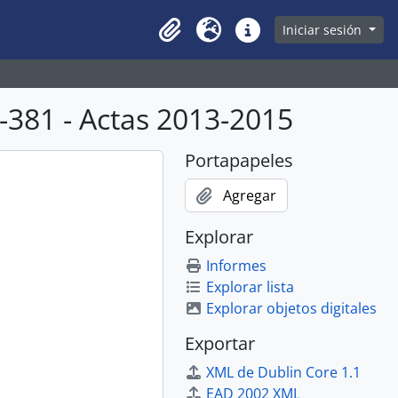
owse page
Iniciar sesión
Clipboard
Idioma
Enlaces rápidos
381 - Actas 2013-2015
Portapapeles
Agregar
Explorar
Informes
Explorar lista
Explorar objetos digitales
Exportar
XML de Dublin Core 1.1
EAD 2002 XML