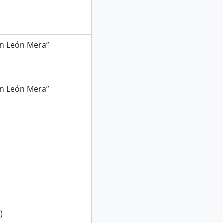
uan León Mera”
uan León Mera”
)