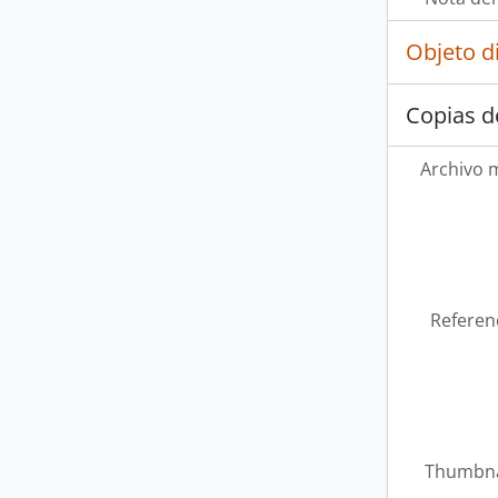
Objeto d
Copias d
Archivo 
Referen
Thumbna