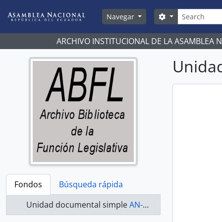
Skip to main content
Búsqueda
Search options
Navegar
ARCHIVO INSTITUCIONAL DE LA ASAMBLEA 
Unidad
Fondos
Búsqueda rápida
Unidad documental simple
AN-13-15-381 - Actas 2013-2015