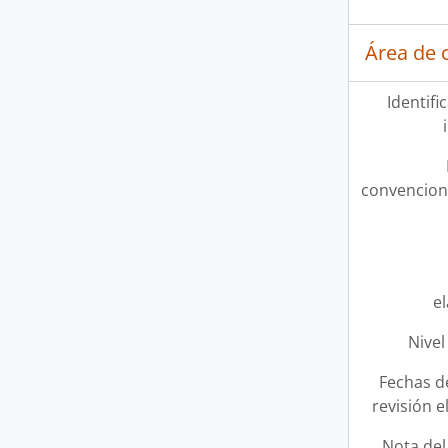
Área de c
Identifi
convencion
e
Nivel
Fechas d
revisión e
Nota del