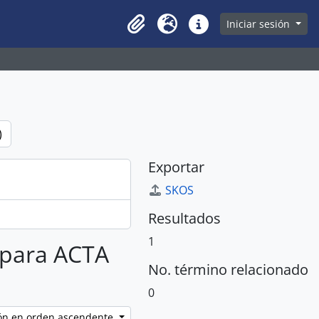
owse page
Iniciar sesión
Clipboard
Idioma
Enlaces rápidos
)
Exportar
SKOS
Resultados
1
s para ACTA
No. término relacionado
0
ción en orden ascendente