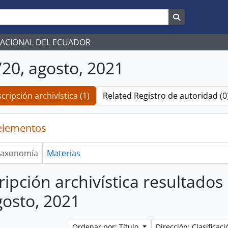
Search in br
NACIONAL DEL ECUADOR
20, agosto, 2021
cripción archivística (1)
Related Registro de autoridad (0
elementos
axonomía
Materias
ripción archivística resultado
gosto, 2021
Ordenar por: Título
Dirección: Clasifica