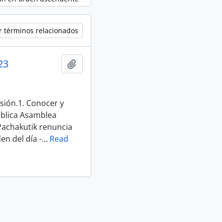
r términos relacionados
23
Añadir al portapapeles
sión.1. Conocer y
ública Asamblea
Pachakutik renuncia
en del día -
…
Read