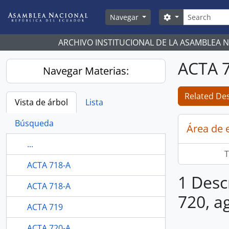
Skip to main content
Búsqueda
Search options
Navegar
ARCHIVO INSTITUCIONAL DE LA ASAMBLEA 
ACTA 7
Navegar Materias:
Related Des
Vista de árbol
Lista
Búsqueda
Área de 
...
T
ACTA 718-A
1 Desc
ACTA 718-A
720, a
ACTA 719
ACTA 720-A