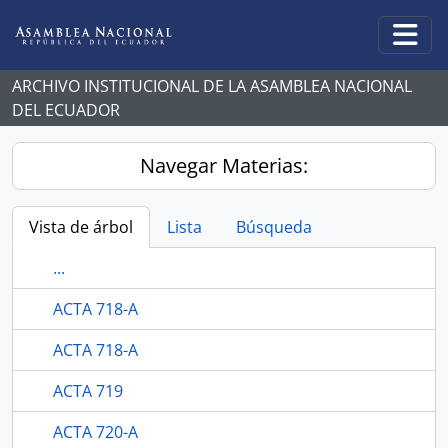
Skip to main content
Togg
ARCHIVO INSTITUCIONAL DE LA ASAMBLEA NACIONAL
DEL ECUADOR
Navegar Materias:
Vista de árbol
Lista
Búsqueda
...
ACTA 718-A
ACTA 718-A
ACTA 719
ACTA 720-A