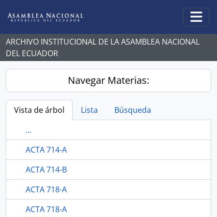
Skip to main content
Togg
ARCHIVO INSTITUCIONAL DE LA ASAMBLEA NACIONAL
DEL ECUADOR
Navegar Materias:
Vista de árbol
Lista
Búsqueda
...
ACTA 714-A
ACTA 714-B
ACTA 718-A
ACTA 718-A