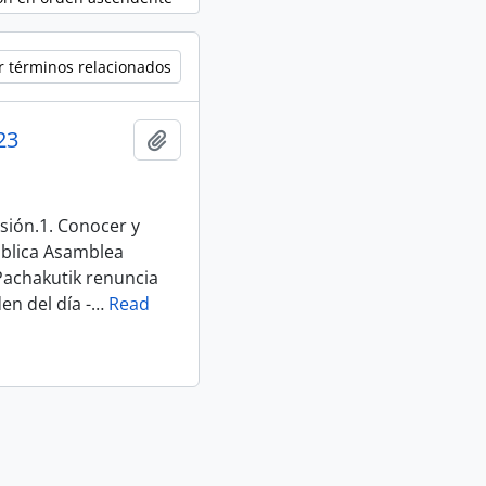
r términos relacionados
23
Añadir al portapapeles
sión.1. Conocer y
ública Asamblea
Pachakutik renuncia
en del día -
…
Read