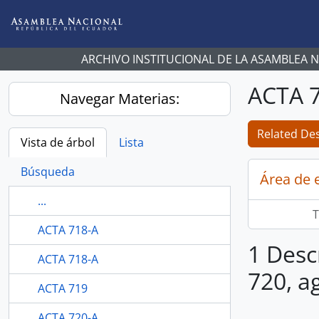
Skip to main content
ARCHIVO INSTITUCIONAL DE LA ASAMBLEA 
ACTA 7
Navegar Materias:
Related Des
Vista de árbol
Lista
Búsqueda
Área de 
...
T
ACTA 718-A
1 Desc
ACTA 718-A
720, a
ACTA 719
ACTA 720-A