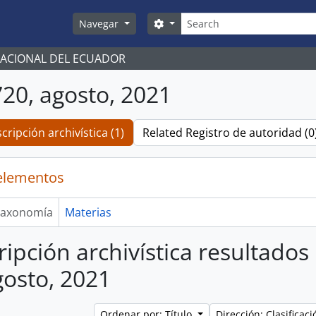
Búsqueda
Search options
Navegar
NACIONAL DEL ECUADOR
20, agosto, 2021
cripción archivística (1)
Related Registro de autoridad (0
elementos
axonomía
Materias
ripción archivística resultado
gosto, 2021
Ordenar por: Título
Dirección: Clasifica