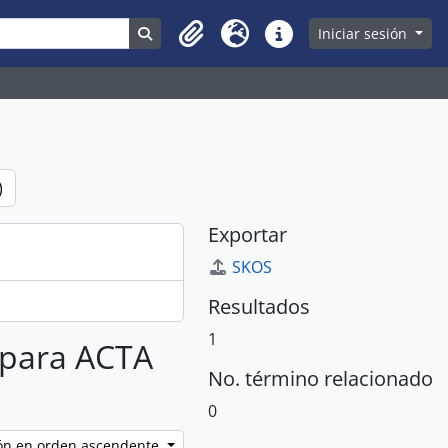
Search in browse page
Iniciar sesión
Clipboard
Idioma
Enlaces rápidos
)
Exportar
SKOS
Resultados
1
s para ACTA
No. término relacionado
0
ción en orden ascendente