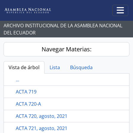
Skip to main content
Togg
ARCHIVO INSTITUCIONAL DE LA ASAMBLEA NACIONAL
DEL ECUADOR
Navegar Materias:
Vista de árbol
Lista
Búsqueda
...
ACTA 719
ACTA 720-A
ACTA 720, agosto, 2021
ACTA 721, agosto, 2021