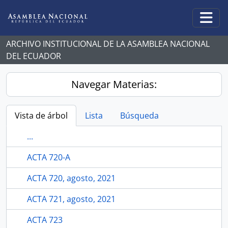
Skip to main content
Togg
ARCHIVO INSTITUCIONAL DE LA ASAMBLEA NACIONAL
DEL ECUADOR
Navegar Materias:
Vista de árbol
Lista
Búsqueda
...
ACTA 720-A
ACTA 720, agosto, 2021
ACTA 721, agosto, 2021
ACTA 723