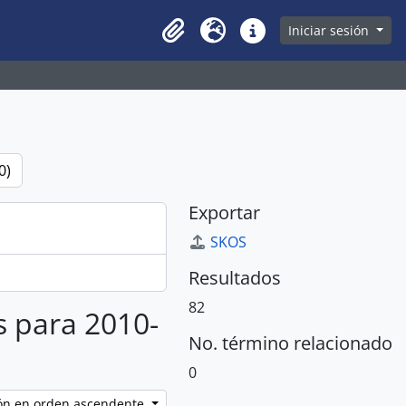
owse page
Iniciar sesión
Clipboard
Idioma
Enlaces rápidos
0)
Exportar
SKOS
Resultados
82
s para 2010-
No. término relacionado
0
ción en orden ascendente