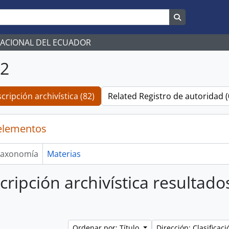
Search in br
NACIONAL DEL ECUADOR
02
cripción archivística (82)
Related Registro de autoridad (
elementos
axonomía
Materias
cripción archivística resultado
Ordenar por: Título
Dirección: Clasifica