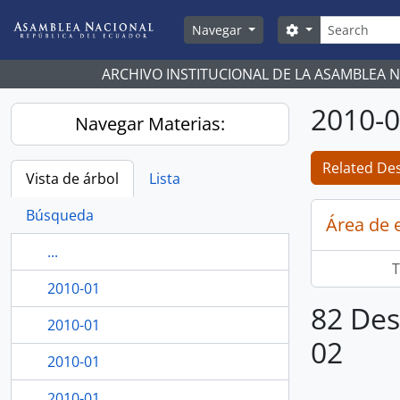
Skip to main content
Búsqueda
Search options
Navegar
ARCHIVO INSTITUCIONAL DE LA ASAMBLEA 
2010-
Navegar Materias:
Related Des
Vista de árbol
Lista
Búsqueda
Área de 
...
T
2010-01
82 Des
2010-01
02
2010-01
2010-01