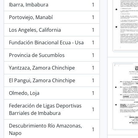
Ibarra, Imbabura
1
, 1 resultados
Portoviejo, Manabí
1
, 1 resultados
Los Angeles, California
1
, 1 resultados
Fundación Binacional Ecua - Usa
1
, 1 resultados
Provincia de Sucumbíos
1
, 1 resultados
Yantzaza, Zamora Chinchipe
1
, 1 resultados
El Pangui, Zamora Chinchipe
1
, 1 resultados
Olmedo, Loja
1
, 1 resultados
Federación de Ligas Deportivas
1
, 1 resultados
Barriales de Imbabura
Descubrimiento Río Amazonas,
1
, 1 resultados
Napo