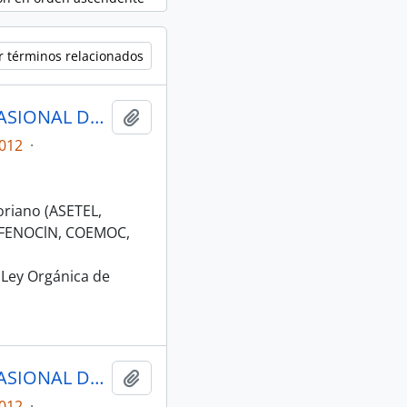
r términos relacionados
ACTAS COMISIÓN ESPECIALIZADA OCASIONAL DE CULTURA
Añadir al portapapeles
012
·
oriano (ASETEL,
, FENOClN, COEMOC,
e Ley Orgánica de
ACTAS COMISIÓN ESPECIALIZADA OCASIONAL DE CULTURA
Añadir al portapapeles
012
·