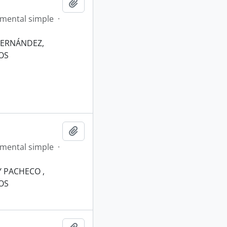
Añadir al portapapeles
mental simple
·
HERNÁNDEZ,
OS
Añadir al portapapeles
mental simple
·
Y PACHECO ,
OS