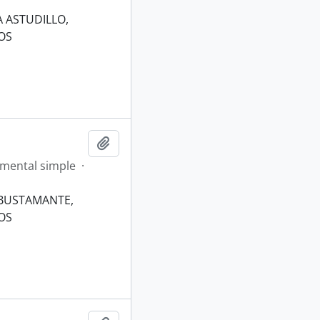
 ASTUDILLO,
OS
Añadir al portapapeles
mental simple
·
 BUSTAMANTE,
OS