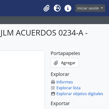
owse page
Iniciar sesión
Clipboard
Idioma
Enlaces rápidos
BJLM ACUERDOS 0234-A -
Portapapeles
Agregar
Explorar
Informes
Explorar lista
Explorar objetos digitales
Exportar