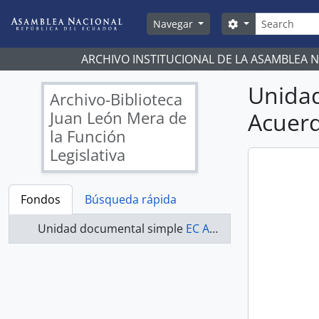
Skip to main content
Búsqueda
Search options
Navegar
ARCHIVO INSTITUCIONAL DE LA ASAMBLEA 
Unida
Archivo-Biblioteca
Juan León Mera de
Acuerd
la Función
Legislativa
Fondos
Búsqueda rápida
Unidad documental simple
EC AN ABJLM ACUERDOS 0234-A - Acuerdos Legislativos