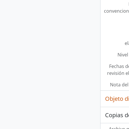
convencion
e
Nivel
Fechas d
revisión e
Nota del
Objeto d
Copias d