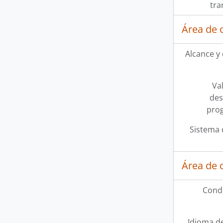
tra
Área de 
Alcance y
Val
des
pro
Sistema 
Área de 
Condi
Idioma de