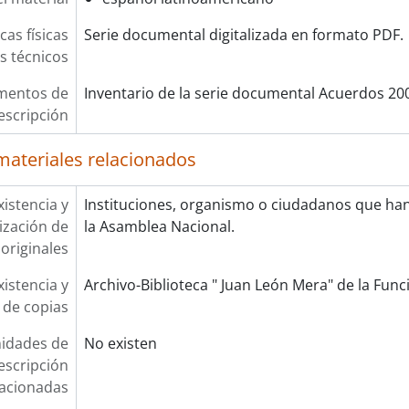
cas físicas
Serie documental digitalizada en formato PDF.
os técnicos
mentos de
Inventario de la serie documental Acuerdos 20
escripción
materiales relacionados
xistencia y
Instituciones, organismo o ciudadanos que ha
lización de
la Asamblea Nacional.
originales
xistencia y
Archivo-Biblioteca " Juan León Mera" de la Funci
 de copias
idades de
No existen
escripción
lacionadas