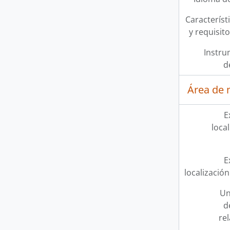
Característi
y requisit
Instru
d
Área de 
E
loca
E
localización
Un
d
re