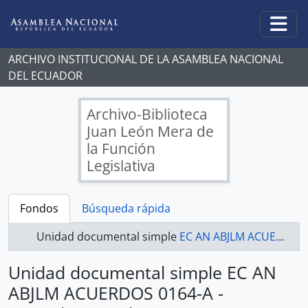
Skip to main content
Togg
ARCHIVO INSTITUCIONAL DE LA ASAMBLEA NACIONAL
DEL ECUADOR
Archivo-Biblioteca
Juan León Mera de
la Función
Legislativa
Fondos
Búsqueda rápida
Unidad documental simple
EC AN ABJLM ACUERDOS 0164-A - Acuerdos Legislativos
Unidad documental simple EC AN
ABJLM ACUERDOS 0164-A -