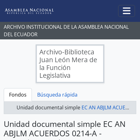
Skip to main content
Togg
ARCHIVO INSTITUCIONAL DE LA ASAMBLEA NACIONAL
DEL ECUADOR
Archivo-Biblioteca
Juan León Mera de
la Función
Legislativa
Fondos
Búsqueda rápida
Unidad documental simple
EC AN ABJLM ACUERDOS 0214-A - Acuerdos Legislativos
Unidad documental simple EC AN
ABJLM ACUERDOS 0214-A -