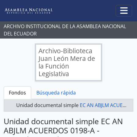
Skip to main content
Togg
ARCHIVO INSTITUCIONAL DE LA ASAMBLEA NACIONAL
DEL ECUADOR
Archivo-Biblioteca
Juan León Mera de
la Función
Legislativa
Fondos
Búsqueda rápida
Unidad documental simple
EC AN ABJLM ACUERDOS 0198-A - Acuerdos Legislativos
Unidad documental simple EC AN
ABJLM ACUERDOS 0198-A -