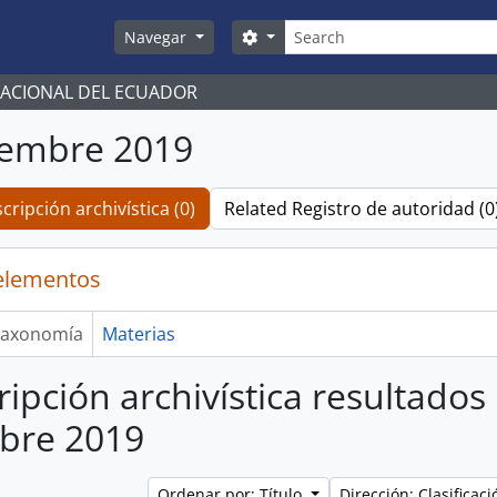
Búsqueda
Search options
Navegar
NACIONAL DEL ECUADOR
iembre 2019
cripción archivística (0)
Related Registro de autoridad (0
elementos
axonomía
Materias
ripción archivística resultados
bre 2019
Ordenar por: Título
Dirección: Clasifica