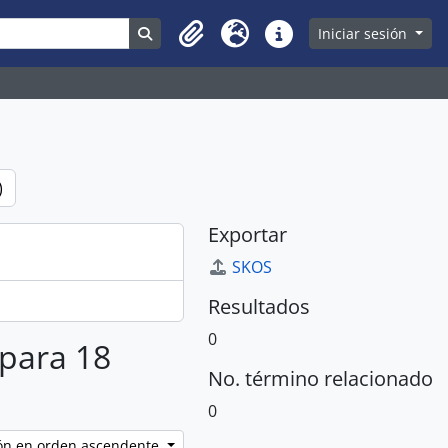
Search in browse page
Iniciar sesión
Clipboard
Idioma
Enlaces rápidos
)
Exportar
SKOS
Resultados
0
 para 18
No. término relacionado
0
ción en orden ascendente