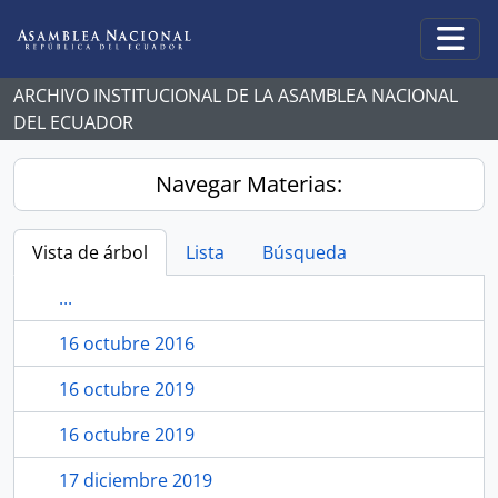
Skip to main content
Togg
ARCHIVO INSTITUCIONAL DE LA ASAMBLEA NACIONAL
DEL ECUADOR
Navegar Materias:
Vista de árbol
Lista
Búsqueda
...
16 octubre 2016
16 octubre 2019
16 octubre 2019
17 diciembre 2019