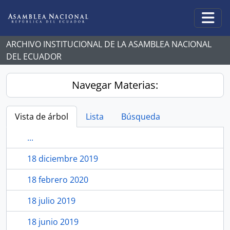
Skip to main content
Togg
ARCHIVO INSTITUCIONAL DE LA ASAMBLEA NACIONAL
DEL ECUADOR
Navegar Materias:
Vista de árbol
Lista
Búsqueda
...
18 diciembre 2019
18 febrero 2020
18 julio 2019
18 junio 2019